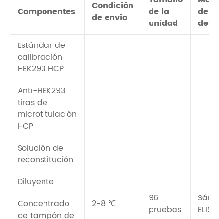
Tamaño
Méto
Condición
Componentes
de la
de
de envío
unidad
dete
Estándar de
calibración
HEK293 HCP
Anti-HEK293
tiras de
microtitulación
HCP
Solución de
reconstitución
Diluyente
96
Sánd
Concentrado
2-8 ℃
pruebas
ELISA
de tampón de