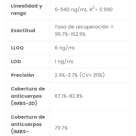
Linealidad y
2
6-540 ng/mL, R
> 0.990
rango
Tasa de recuperación =
Exactitud
96.7%-102.9%
LLOQ
6 ng/mL
LOD
1 ng/mL
Precisión
2.4%-3.7% (CV≤ 20%)
Cobertura de
anticuerpos
67.1%-82.8%
(IMBS-2D)
Cobertura de
anticuerpos
79.7%
(IMBS-