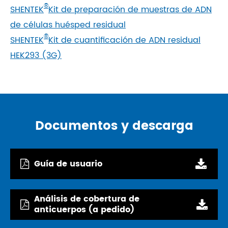
®
SHENTEK
Kit de preparación de muestras de ADN
de células huésped residual
®
SHENTEK
Kit de cuantificación de ADN residual
HEK293 (3G)
Documentos y descarga
Guía de usuario
Análisis de cobertura de
anticuerpos (a pedido)