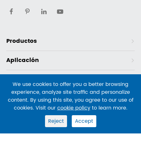
Productos
Aplicación
Solución
We use cookies to offer you a better browsing
experience, analyze site traffic and personalize
Contacto
content. By using this site, you agree to our use of
cookies. Visit our
cookie policy
to learn more.
Correo electrónico:
Info@shentekbio.com
Reject
Accept
Teléfono:
US Mobile: 1-908-822-3199