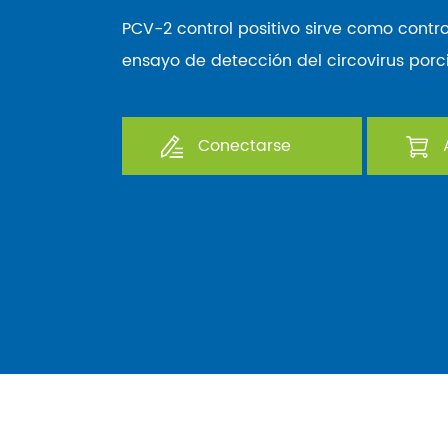
PCV-2 control positivo sirve como contro
ensayo de detección del circovirus porc
Conectarse
A