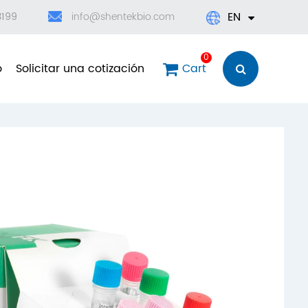
EN
3199
info@shentekbio.com
English
0
o
Solicitar una cotización
Cart
日本語
한국어
français
Deutsch
Español
العربية