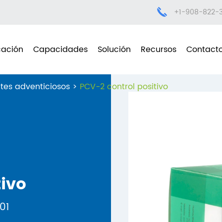
+1-908-822-
cación
Capacidades
Solución
Recursos
Contact
tes adventiciosos
PCV-2 control positivo
tivo
01