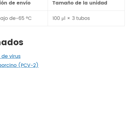
ión de envío
Tamaño de la unidad
bajo de-65 °C
100 μl × 3 tubos
nados
 de virus
 porcino (PCV-2)