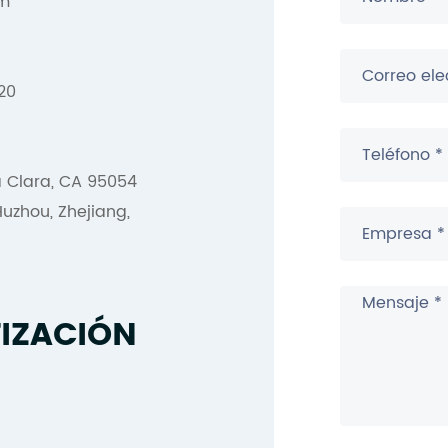
om
20
a Clara, CA 95054
uzhou, Zhejiang,
TIZACIÓN