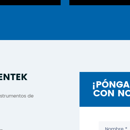
ENTEK
¡PÓNGA
CON N
instrumentos de