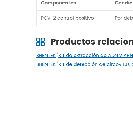
Componentes
Condic
PCV-2 control positivo
Por de
Productos relacio
®
SHENTEK
Kit de extracción de ADN y ARN
®
SHENTEK
Kit de detección de circovirus