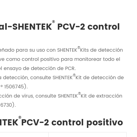
®
ral-SHENTEK
PCV-2 control
®
iseñado para su uso con SHENTEK
Kits de detección
rve como control positivo para monitorear todo el
l ensayo de detección de PCR.
®
a detección, consulte SHENTEK
Kit de detección de
 ° 1506745).
®
cción de virus, consulte SHENTEK
Kit de extracción
06730).
®
NTEK
PCV-2 control positivo