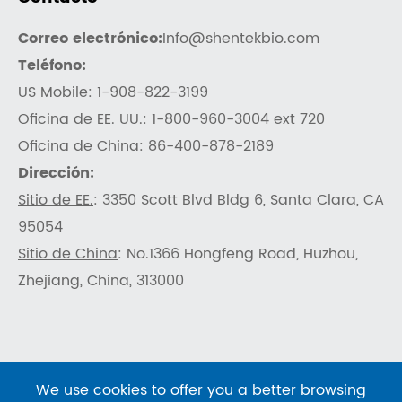
Correo electrónico:
Info@shentekbio.com
Teléfono:
US Mobile: 1-908-822-3199
Oficina de EE. UU.: 1-800-960-3004 ext 720
Oficina de China: 86-400-878-2189
Dirección:
Sitio de EE.
: 3350 Scott Blvd Bldg 6, Santa Clara, CA
95054
Sitio de China
: No.1366 Hongfeng Road, Huzhou,
Zhejiang, China, 313000
We use cookies to offer you a better browsing
Derechos DE AUTOR ©
SHENTEKBIO
Todos los