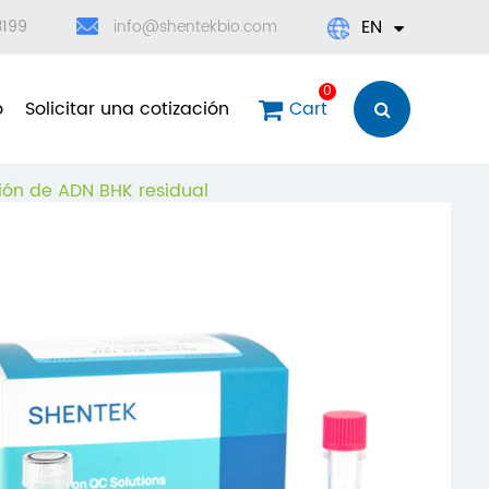
EN
3199
info@shentekbio.com
English
0
o
Solicitar una cotización
Cart
日本語
ción de ADN BHK residual
한국어
français
Deutsch
Español
العربية