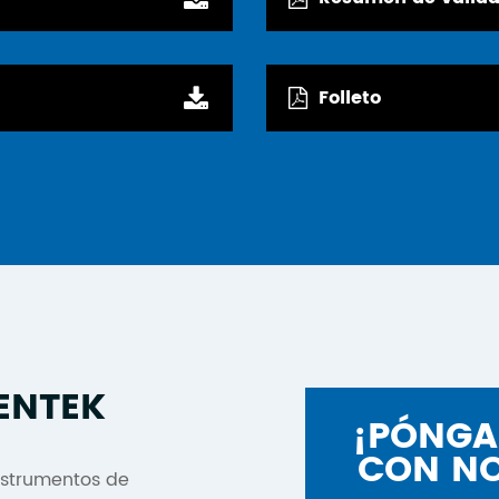
Folleto
ENTEK
¡PÓNGA
CON N
instrumentos de