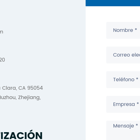
om
20
a Clara, CA 95054
uzhou, Zhejiang,
TIZACIÓN