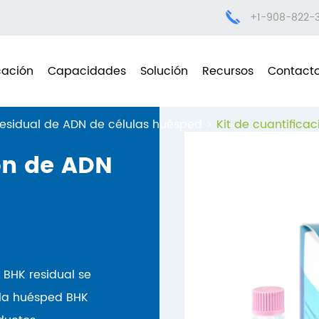
+1-908-822-
cación
Capacidades
Solución
Recursos
Contact
residual de ADN de células huésped
Kit de cuantifica
ión de ADN
 BHK residual se
lula huésped BHK