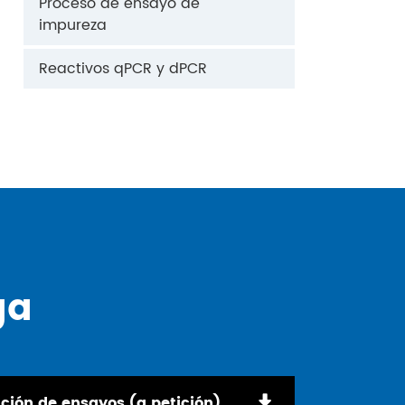
Proceso de ensayo de
impureza
Reactivos qPCR y dPCR
ga
ción de ensayos (a petición)