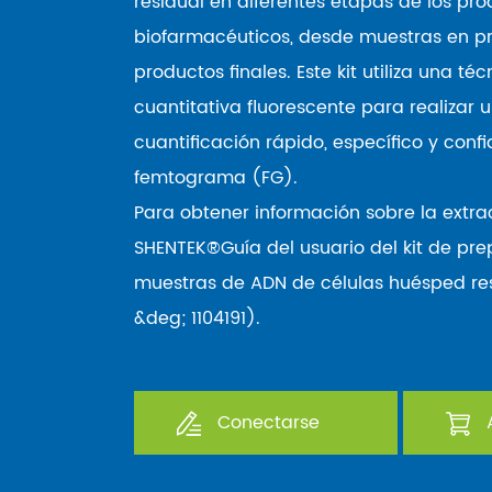
residual en diferentes etapas de los pr
biofarmacéuticos, desde muestras en p
productos finales. Este kit utiliza una té
cuantitativa fluorescente para realizar
cuantificación rápido, específico y confi
femtograma (FG).
Para obtener información sobre la extra
SHENTEK®Guía del usuario del kit de pr
muestras de ADN de células huésped res
&deg; 1104191).
Conectarse
A