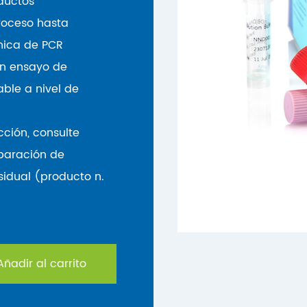
oductos
roceso hasta
cnica de PCR
 un ensayo de
able a nivel de
cción, consulte
eparación de
idual (producto n.
ñadir al carrito