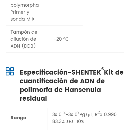
polymorpha
Primer y
sonda MIX
Tampón de
dilución de
-20 °C
ADN (DDB)
®
Especificación-SHENTEK
Kit de
cuantificación de ADN de
polimorfa de Hansenula
residual
-2
2
2
3x10
-3x10
Pg/μL, R
≥ 0.990,
Rango
83.3% ≤E≤ 110%