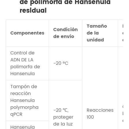
de polimorfa de Hansenula
residual
Tamaño
Mé
Condición
Componentes
de la
de
de envío
unidad
de
Control de
ADN DE LA
-20 °C
polimorfa de
Hansenula
Tampón de
reacción
Hansenula
QP
polymorpha
-20 ℃,
Reacciones
ba
qPCR
proteger
100
en
de la luz
Hansenula