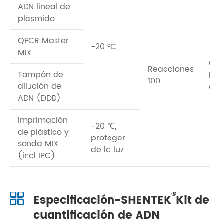
ADN lineal de
plásmido
QPCR Master
-20 °C
MIX
QP
Reacciones
Tampón de
ba
100
dilución de
en
ADN (DDB)
Imprimación
-20 ℃,
de plástico y
proteger
sonda MIX
de la luz
(incl IPC)
®
Especificación-SHENTEK
Kit de
cuantificación de ADN