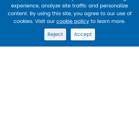
Oficina de EE. UU.: 1-800-960-3004 ext 720
experience, analyze site traffic and personalize
Oficina de China: 86-400-878-2189
content. By using this site, you agree to our use of
cookies. Visit our
cookie policy
to learn more.
Dirección:
Sitio de EE.
: 3350 Scott Blvd Bldg 6, Santa Clara, CA
Reject
Accept
95054
Sitio de China
: No.1366 Hongfeng Road, Huzhou,
Zhejiang, China, 313000
Derechos DE AUTOR ©
SHENTEKBIO
Todos los
derechos reservados.
Sitemap
|
Política de privacidad