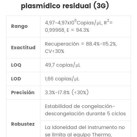
plasmídico residual (3G)
6
2
4,97-4,97x10
Copias/μL, R
=
Rango
0,99968, E = 94.3%
Recuperación = 88.4%-115.2%,
Exactitud
CV<30%
LOQ
49,7 copias/μL
LOD
1,66 copias/μL
Precisión
3.3%-17.8% (<30%)
Estabilidad de congelación-
descongelación durante 5 ciclos
Robustez
La Idoneidad del instrumento no
se limita al equipo Thermo,