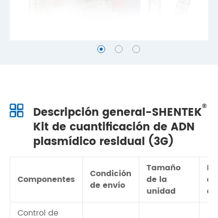
®
Descripción general-SHENTEK
Kit de cuantificación de ADN
plasmídico residual (3G)
Tamaño
Mé
Condición
Componentes
de la
de
de envío
unidad
de
Control de